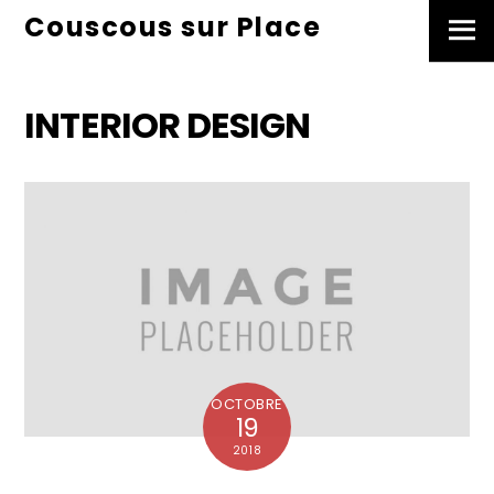
Skip
Couscous sur Place
Men
to
content
INTERIOR DESIGN
OCTOBRE
19
2018