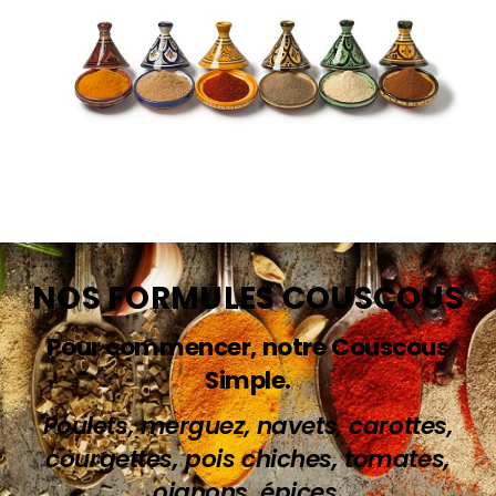
NOS FORMULES COUSCOUS
Pour commencer, notre Couscous
Simple.
Poulets, merguez, navets, carottes,
courgettes, pois chiches, tomates,
oignons, épices.