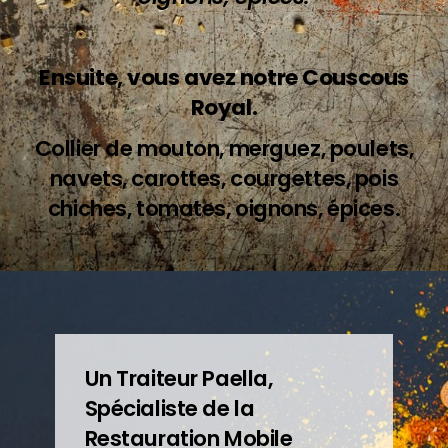
Ensuite, vous avez notre Couscous
Royal.
Collier de mouton, merguez, poulets,
navets, carottes, courgettes, pois
chiches, tomates, oignons, épices.
Un Traiteur Paella,
Spécialiste de la
Restauration Mobile