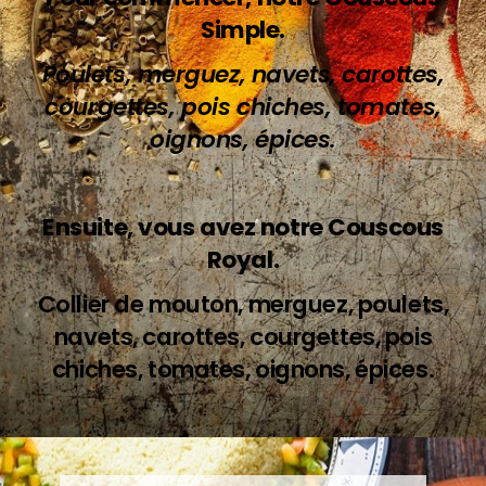
Simple.
Poulets, merguez, navets, carottes,
courgettes, pois chiches, tomates,
oignons, épices.
Ensuite, vous avez notre Couscous
Royal.
Collier de mouton, merguez, poulets,
navets, carottes, courgettes, pois
chiches, tomates, oignons, épices.