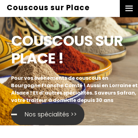
Skip
Couscous sur Place
Men
to
content
COUSCOUS SUR
PLACE !
Pour vos événements de couscous en
Bourgogne Franche Comté ! Aussi en Lorraine et
Alsace ! Et d’autres spécialités. Saveurs Safran,
votre traiteur à domicile depuis 30 ans
Nos spécialités >>